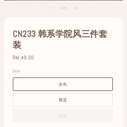
1
/
5
CN233 韩系学院风三件套
装
Regular
RM 49.00
price
Color
灰色
藏蓝
浅蓝