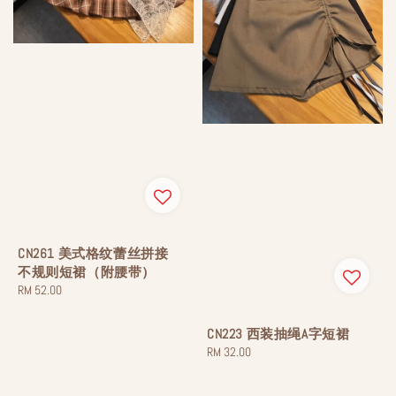
CN261 美式格纹蕾丝拼接
不规则短裙（附腰带）
Regular
RM 52.00
price
CN223 西装抽绳A字短裙
Regular
RM 32.00
price