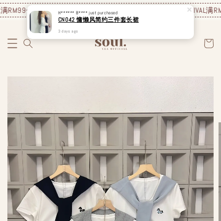
满RM99包邮❗️
JUNE NEW ARRIVAL
满RM99包邮❗️
JUNE NEW ARRIVAL
满RM9
H****** B****
just purchased
CN042 慵懒风简约三件套长裙
3 days ago