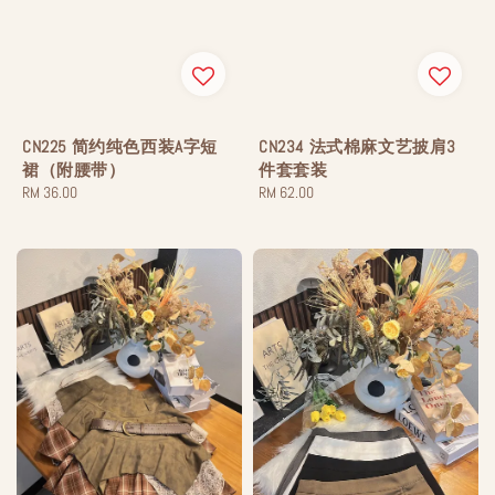
CN225 简约纯色西装A字短
CN234 法式棉麻文艺披肩3
裙（附腰带）
件套套装
Regular
RM 36.00
Regular
RM 62.00
price
price